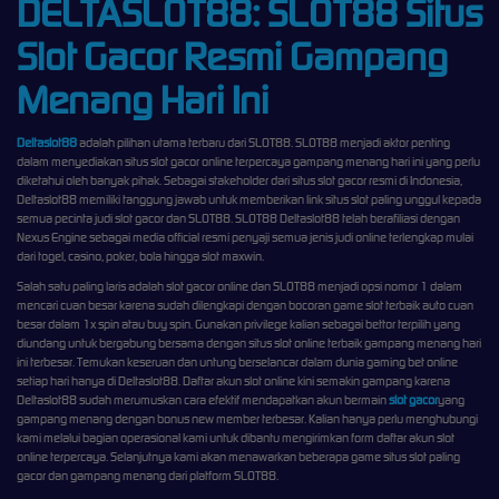
DELTASLOT88: SLOT88 Situs
Slot Gacor Resmi Gampang
Menang Hari Ini
Deltaslot88
adalah pilihan utama terbaru dari SLOT88. SLOT88 menjadi aktor penting
dalam menyediakan situs slot gacor online terpercaya gampang menang hari ini yang perlu
diketahui oleh banyak pihak. Sebagai stakeholder dari situs slot gacor resmi di Indonesia,
Deltaslot88 memiliki tanggung jawab untuk memberikan link situs slot paling unggul kepada
semua pecinta judi slot gacor dan SLOT88. SLOT88 Deltaslot88 telah berafiliasi dengan
Nexus Engine sebagai media official resmi penyaji semua jenis judi online terlengkap mulai
dari togel, casino, poker, bola hingga slot maxwin.
Salah satu paling laris adalah slot gacor online dan SLOT88 menjadi opsi nomor 1 dalam
mencari cuan besar karena sudah dilengkapi dengan bocoran game slot terbaik auto cuan
besar dalam 1x spin atau buy spin. Gunakan privilege kalian sebagai bettor terpilih yang
diundang untuk bergabung bersama dengan situs slot online terbaik gampang menang hari
ini terbesar. Temukan keseruan dan untung berselancar dalam dunia gaming bet online
setiap hari hanya di Deltaslot88. Daftar akun slot online kini semakin gampang karena
Deltaslot88 sudah merumuskan cara efektif mendapatkan akun bermain
slot gacor
yang
gampang menang dengan bonus new member terbesar. Kalian hanya perlu menghubungi
kami melalui bagian operasional kami untuk dibantu mengirimkan form daftar akun slot
online terpercaya. Selanjutnya kami akan menawarkan beberapa game situs slot paling
gacor dan gampang menang dari platform SLOT88.