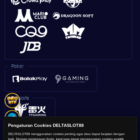
Poker
E-Sports
Pengaturan Cookies DELTASLOT88
Sabung Ayam
DELTASLOT88 menggunakan cookies penting agar situs dapat berjalan dengan
baik. Dengan persetujuan Anda, kami juga dapat menggunakan cookies analitik