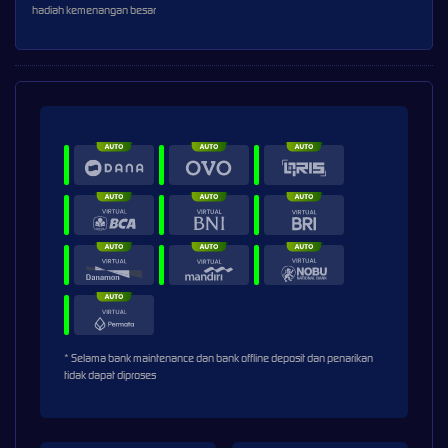
hadiah kemenangan besar
* Selama bank maintenance dan bank offline deposit dan penarikan
tidak dapat diproses