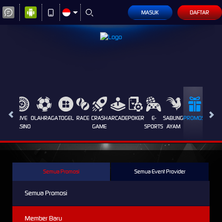
MASUK
DAFTAR
SLOTS
LIVE
OLAHRAGA
TOGEL
RACE
CRASH
ARCADE
POKER
E-
SABUNG
PROMOSI
CASINO
GAME
SPORTS
AYAM
Semua Promosi
Semua Event Provider
Semua Promosi
Member Baru