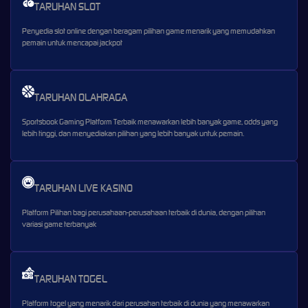
TARUHAN SLOT
Penyedia slot online dengan beragam pilihan game menarik yang memudahkan
pemain untuk mencapai jackpot
TARUHAN OLAHRAGA
Sportsbook Gaming Platform Terbaik menawarkan lebih banyak game, odds yang
lebih tinggi, dan menyediakan pilihan yang lebih banyak untuk pemain.
TARUHAN LIVE KASINO
Platform Pilihan bagi perusahaan-perusahaan terbaik di dunia, dengan pilihan
variasi game terbanyak
TARUHAN TOGEL
Platform togel yang menarik dari perusahan terbaik di dunia yang menawarkan