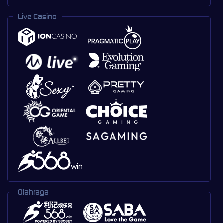
Live Casino
Olahraga