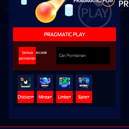
PRAGMATIC PLAY
Semua
Arcade
permainan
Chicken+
Mines+
Limbo+
Spire+