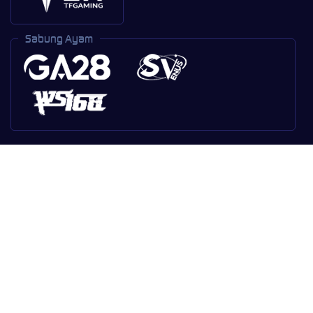
Sabung Ayam