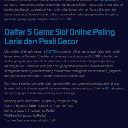
gampang menang dengan bonus new member terbesar. Kalian hanya perlu menghubungi
kami melalui bagian operasional kami untuk dibantu mengirimkan form daftar akun slot
online terpercaya. Selanjutnya kami akan menawarkan beberapa game situs slot paling
gacor dan gampang menang dari platform SLOT88.
Daftar 5 Game Slot Online Paling
Laris dan Pasti Gacor
Memulai langkah apik bersama
SLOT88
merupakan pilihan yang tepat kalau kalian sudah
tau rahasianya. Deltaslot88 adalah situs resmi judi slot gacor dan SLOT88 online terbaik
saat ini yang menjadi tempat fokus bermain judi online terutama slot gacor gampang
menang hari ini. Dari ribuan jenis game slot yang ada didunia saat ini akan membuat
sebagian besar masyarakat bimbang mau bermain pada game slot seperti apa yang bisa
menghasilkan kemenangan dan menciptakan jackpot maxwin.
Oleh karena ada banyak pertanyaan yang kami tampung, maka kami sebagai pihak resmi
layanan judi online terpercaya di Indonesia - Asia sudah merangkum 5 daftar
slot
paling laris
dan pastinya gacor tidak diragukan lagi. Berikut listnya:
Mahjong Wins Black Scatter - support by Pragmatic Play
Gates Of Olympus 1000 - support by Pragmatic Play
Mahjong Ways 1, 2 - support by Pg Soft
Wild Bandito - support by Pg Soft
The great Icescape - support by Pg Soft