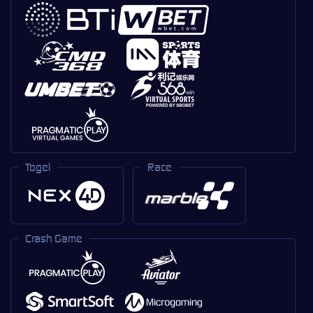
Togel
Race
Crash Game