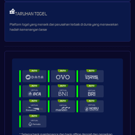
TARUHAN TOGEL
Platform togel yang menarik dari perusahan terbaik di dunia yang menawarkan
hadiah kemenangan besar
* Selama bank maintenance dan bank offline deposit dan penarikan