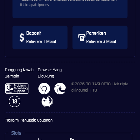
tidak dapat diproses
Deposit
Penarikan
Rata-rata 1 Menit
Rata-rata 3 Menit
Tanggung Jawab
Browser Yang
Bermain
Didukung
©2026 DELTASLOT88. Hak cipta
dilindungi | 18+
Platform Penyedia Layanan
Slots