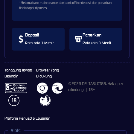
* Selama bank maintenance dan bank offline deposit dan penarikan
tidak dapat diproses
Deposit
Penarikan
Rata-rata 1 Menit
Rata-rata 3 Menit
Tanggung Jawab
Browser Yang
Bermain
Didukung
©2026 DELTASLOT88. Hak cipta
dilindungi | 18+
Platform Penyedia Layanan
Slots