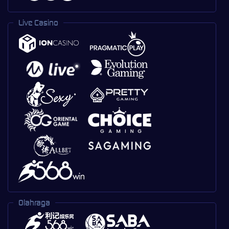
Live Casino
Olahraga