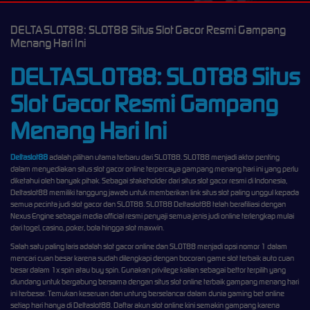
DELTASLOT88: SLOT88 Situs Slot Gacor Resmi Gampang
Menang Hari Ini
DELTASLOT88: SLOT88 Situs
Slot Gacor Resmi Gampang
Menang Hari Ini
Deltaslot88
adalah pilihan utama terbaru dari SLOT88. SLOT88 menjadi aktor penting
dalam menyediakan situs slot gacor online terpercaya gampang menang hari ini yang perlu
diketahui oleh banyak pihak. Sebagai stakeholder dari situs slot gacor resmi di Indonesia,
Deltaslot88 memiliki tanggung jawab untuk memberikan link situs slot paling unggul kepada
semua pecinta judi slot gacor dan SLOT88. SLOT88 Deltaslot88 telah berafiliasi dengan
Nexus Engine sebagai media official resmi penyaji semua jenis judi online terlengkap mulai
dari togel, casino, poker, bola hingga slot maxwin.
Salah satu paling laris adalah slot gacor online dan SLOT88 menjadi opsi nomor 1 dalam
mencari cuan besar karena sudah dilengkapi dengan bocoran game slot terbaik auto cuan
besar dalam 1x spin atau buy spin. Gunakan privilege kalian sebagai bettor terpilih yang
diundang untuk bergabung bersama dengan situs slot online terbaik gampang menang hari
ini terbesar. Temukan keseruan dan untung berselancar dalam dunia gaming bet online
setiap hari hanya di Deltaslot88. Daftar akun slot online kini semakin gampang karena