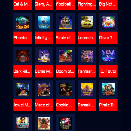
Cat & Mouse
Starry Adventure
Football Fever
Fighting Bull
Big Net Bass
Phantom Multiplier
Infinity Ocean
Scale of Heaven: Anubis
Leprechaun’s Fortune
Disco 777 Hold and Win
Dark Ritual
Genie Mystery
Boom of Prosperity
Fantastic Beast
DJ Fever
Jewel Mastermind
Mace of Hercules
Cookie Hunter
Ramakien Blessing
Pirate Treasure Hunt