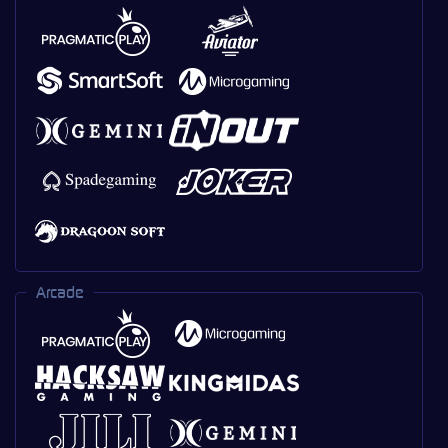
Arcade