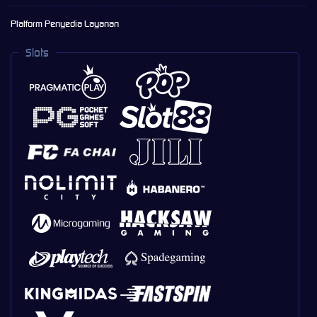
Platform Penyedia Layanan
Slots