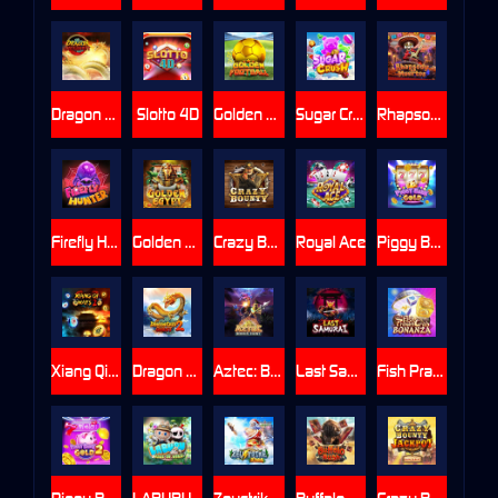
Dragon Chi’s Quest
Slotto 4D
Golden Football
Sugar Crush
Rhapsody of Muertos
Firefly Hunter
Golden Egypt
Crazy Bounty
Royal Ace
Piggy Bank Gold
Xiang Qi Ways 2
Dragon Chi's Quest 2
Aztec: Bonus Hunt
Last Samurai
Fish Prawn Crab Bonanza