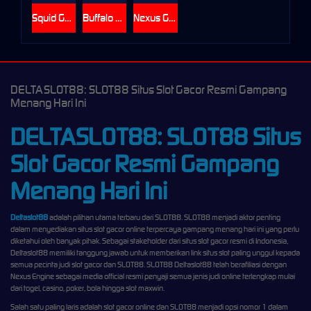
Squid Game 2: Mukunghwa
Buffalo Rush HIGHROLLER
Nexus Gift Delight
DELTASLOT88: SLOT88 Situs Slot Gacor Resmi Gampang
Menang Hari Ini
DELTASLOT88: SLOT88 Situs
Slot Gacor Resmi Gampang
Menang Hari Ini
Deltaslot88
adalah pilihan utama terbaru dari SLOT88. SLOT88 menjadi aktor penting
dalam menyediakan situs slot gacor online terpercaya gampang menang hari ini yang perlu
diketahui oleh banyak pihak. Sebagai stakeholder dari situs slot gacor resmi di Indonesia,
Deltaslot88 memiliki tanggung jawab untuk memberikan link situs slot paling unggul kepada
semua pecinta judi slot gacor dan SLOT88. SLOT88 Deltaslot88 telah berafiliasi dengan
Nexus Engine sebagai media official resmi penyaji semua jenis judi online terlengkap mulai
dari togel, casino, poker, bola hingga slot maxwin.
Salah satu paling laris adalah slot gacor online dan SLOT88 menjadi opsi nomor 1 dalam