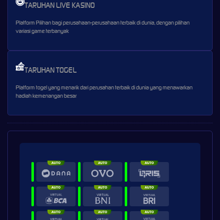
TARUHAN LIVE KASINO
Platform Pilihan bagi perusahaan-perusahaan terbaik di dunia, dengan pilihan
variasi game terbanyak
TARUHAN TOGEL
Platform togel yang menarik dari perusahan terbaik di dunia yang menawarkan
hadiah kemenangan besar