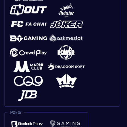
Poker