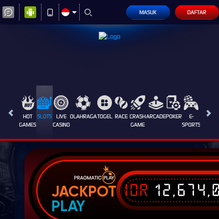
MASUK
DAFTAR
HOT
SLOTS
LIVE
OLAHRAGA
TOGEL
RACE
CRASH
ARCADE
POKER
E-
SABUN
GAMES
CASINO
GAME
SPORTS
AYAM
IDR
12,674,
JACKPOT
PLAY