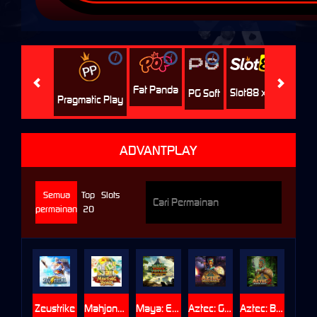
i
i
i
i
i
Facha
Fat Panda
Slot88 x PP
PG Soft
Pragmatic Play
ADVANTPLAY
Semua
Top
Slots
permainan
20
Zeustrike
Mahjong Roar
Maya: Elemental Totem
Aztec: Gold Temple
Aztec: Bonus Hunt 2