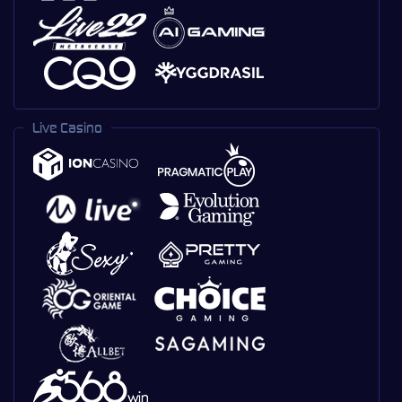
Live Casino