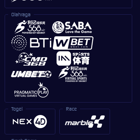
Olahraga
Togel
Race