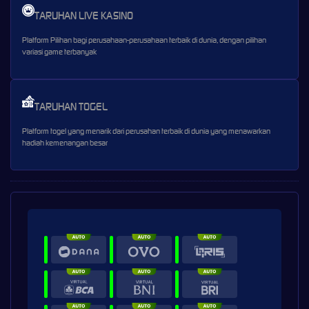
TARUHAN LIVE KASINO
Platform Pilihan bagi perusahaan-perusahaan terbaik di dunia, dengan pilihan
variasi game terbanyak
TARUHAN TOGEL
Platform togel yang menarik dari perusahan terbaik di dunia yang menawarkan
hadiah kemenangan besar