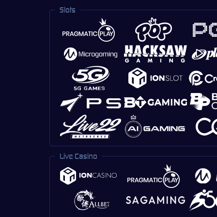
Slots
Live Casino