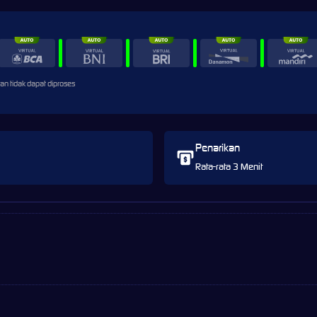
an tidak dapat diproses
Penarikan
Rata-rata 3 Menit