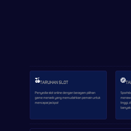
TARUHAN SLOT
TA
Penyedia slot online dengan beragam pilihan
Sportsb
game menarik yang memudahkan pemain untuk
menawar
mencapai jackpot
tinggi,
banyak 