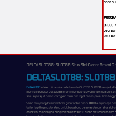
pada hu
PROGRA
Di DELT
bagi pe
para pe
DELTASLOT88: SLOT88 Situs Slot Gacor Resmi G
DELTASLOT88: SLOT88 S
Deltaslot88
adalah pilihan utama terbaru dari SLOT88. SLOT88 menjadi aktor
resmi di Indonesia, Deltaslot88 memiliki tanggung jawab untuk memberikan l
semua jenis judi online terlengkap mulai dari togel, casino, poker, bola hingg
Salah satu paling laris adalah slot gacor online dan SLOT88 menjadi opsi 
bettor terpilih yang diundang untuk bergabung bersama dengan situs slot on
online kini semakin gampang karena Deltaslot88 sudah merumuskan cara 