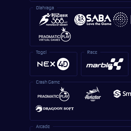
Olahraga
Togel
Race
Crash Game
Arcade