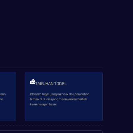
TARUHAN TOGEL
haan
Platform togel yang menarik dari perusahan
ame
terbaik di dunia yang menawarkan hadiah
kemenangan besar