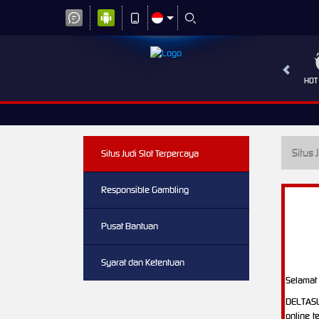
HOT
Situs 
Situs Judi Slot Terpercaya
Responsible Gambling
Pusat Bantuan
Syarat dan Ketentuan
Selamat 
DELTASL
online t