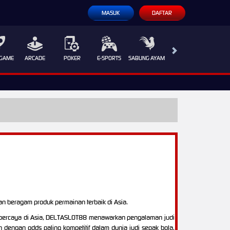
MASUK
DAFTAR
 GAME
ARCADE
POKER
E-SPORTS
SABUNG AYAM
PROMOSI
an beragam produk permainan terbaik di Asia.
erpercaya di Asia, DELTASLOT88 menawarkan pengalaman judi
h dengan odds paling kompetitif dalam dunia judi sepak bola.