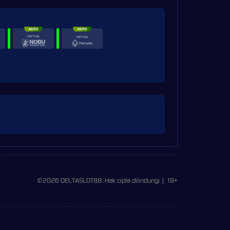
©2026 DELTASLOT88. Hak cipta dilindungi | 18+