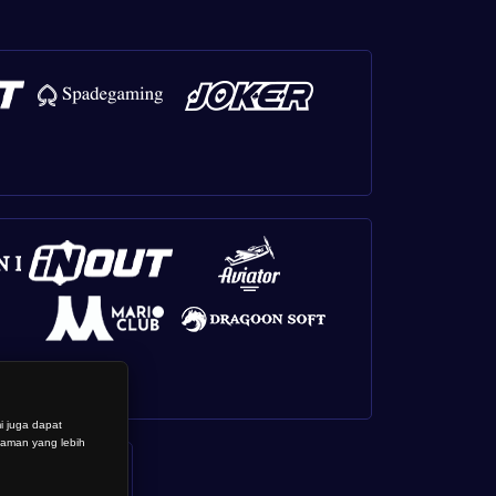
i juga dapat
laman yang lebih