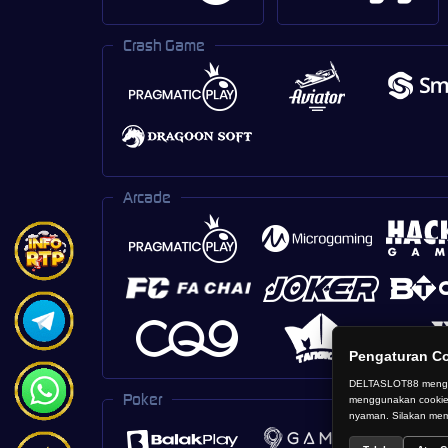
Crash Game
Arcade
Pengaturan C
DELTASLOT88 menggun
Poker
E-
menggunakan cookies
nyaman. Silakan m