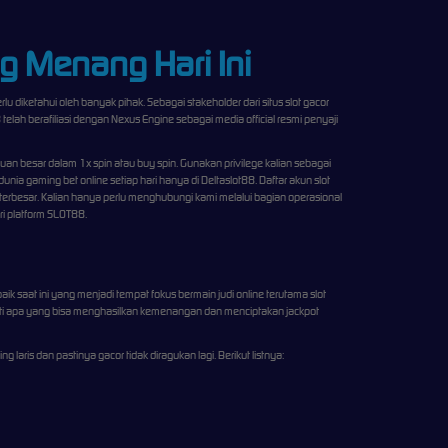
 Menang Hari Ini
 diketahui oleh banyak pihak. Sebagai stakeholder dari situs slot gacor
telah berafiliasi dengan Nexus Engine sebagai media official resmi penyaji
uan besar dalam 1x spin atau buy spin. Gunakan privilege kalian sebagai
ia gaming bet online setiap hari hanya di Deltaslot88. Daftar akun slot
esar. Kalian hanya perlu menghubungi kami melalui bagian operasional
ri platform SLOT88.
aik saat ini yang menjadi tempat fokus bermain judi online terutama slot
erti apa yang bisa menghasilkan kemenangan dan menciptakan jackpot
ing laris dan pastinya gacor tidak diragukan lagi. Berikut listnya: