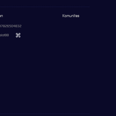
an
Komunitas
87826504832
slot88