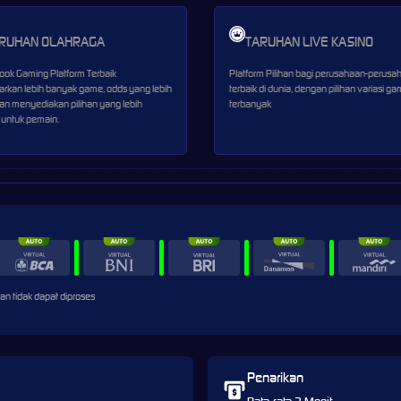
RUHAN OLAHRAGA
TARUHAN LIVE KASINO
ook Gaming Platform Terbaik
Platform Pilihan bagi perusahaan-perusa
kan lebih banyak game, odds yang lebih
terbaik di dunia, dengan pilihan variasi g
 dan menyediakan pilihan yang lebih
terbanyak
untuk pemain.
an tidak dapat diproses
Penarikan