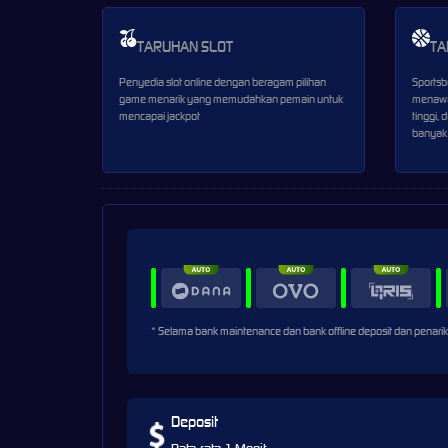
TARUHAN SLOT
TA
Penyedia slot online dengan beragam pilihan
Sportsb
game menarik yang memudahkan pemain untuk
menawar
mencapai jackpot
tinggi,
banyak 
* Selama bank maintenance dan bank offline deposit dan penarik
Deposit