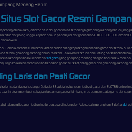
ampang Menang Hari Ini
itus Slot Gacor Resmi Gampang
 penting dalam menyediakan situs slot gacor online terpercaya gampang menang hari ini yang perlu
ink situs slot paling unggul kepada semua pecinta judi slot gacor dan SLOT88. SLOT88 Deltaslot88 
a slot maxwin.
nomor 1 dalam mencari cuan besar karena sudah dilengkapi dengan bocoran game slot terbaik auto c
line terbaik gampang menang hari ini terbesar. Temukan keseruan dan untung berselancar dalam dun
efektif mendapatkan akun bermain
slot gacor
yang gampang menang dengan bonus new member terb
 Selanjutnya kami akan menawarkan beberapa game situs slot paling gacor dan gampang menang da
ling Laris dan Pasti Gacor
kalian sudah tau rahasianya. Deltaslot88 adalah situs resmi judi slot gacor dan SLOT88 online terb
dunia saat ini akan membuat sebagian besar masyarakat bimbang mau bermain pada game slot sep
pihak resmi layanan judi online terpercaya di Indonesia - Asia sudah merangkum 5 daftar
slot
pal