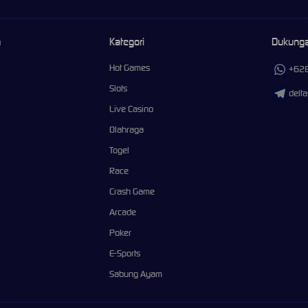
m
Kategori
Dukung
Hot Games
+62
Slots
delta
Live Casino
Olahraga
Togel
Race
Crash Game
Arcade
Poker
E-Sports
Sabung Ayam