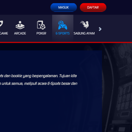
MASUK
DAFTAR
 GAME
ARCADE
POKER
E-SPORTS
SABUNG AYAM
PROMOSI
ts dan bookie yang berpengalaman. Tujuan kita
untuk semua, meliputi acara E-Sports besar dan