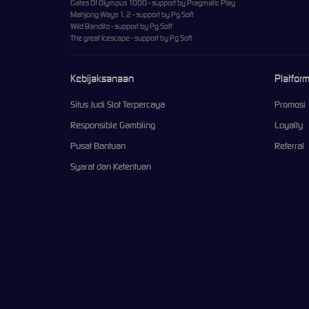
Gates Of Olympus 1000 - support by Pragmatic Play
Mahjong Ways 1, 2 - support by Pg Soft
Wild Bandito - support by Pg Soft
The great Icescape - support by Pg Soft
Kebijaksanaan
Platfor
Situs Judi Slot Terpercaya
Promosi
Responsible Gambling
Loyalty
Pusat Bantuan
Referral
Syarat dan Ketentuan