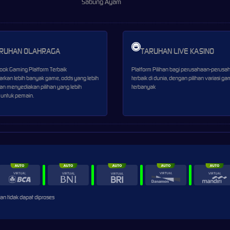
Sabung Ayam
RUHAN OLAHRAGA
TARUHAN LIVE KASINO
ook Gaming Platform Terbaik
Platform Pilihan bagi perusahaan-perusa
kan lebih banyak game, odds yang lebih
terbaik di dunia, dengan pilihan variasi g
 dan menyediakan pilihan yang lebih
terbanyak
untuk pemain.
an tidak dapat diproses