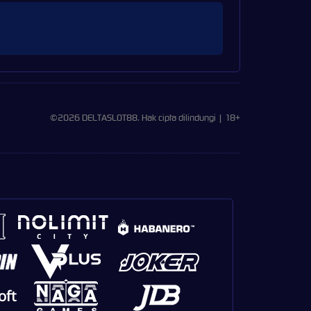
©2026 DELTASLOT88. Hak cipta dilindungi | 18+