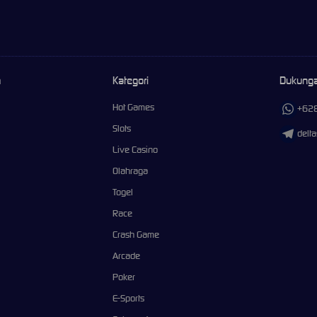
m
Kategori
Dukung
Hot Games
+62
Slots
delta
Live Casino
Olahraga
Togel
Race
Crash Game
Arcade
Poker
E-Sports