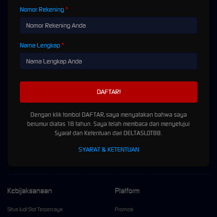
Nomor Rekening
Memulai langkah apik bersama
SLOT88
merupakan pilihan yang tepat kalau kalian sudah
tau rahasianya. Deltaslot88 adalah situs resmi judi slot gacor dan SLOT88 online terbaik
saat ini yang menjadi tempat fokus bermain judi online terutama slot gacor gampang
Nama Lengkap
menang hari ini. Dari ribuan jenis game slot yang ada didunia saat ini akan membuat
sebagian besar masyarakat bimbang mau bermain pada game slot seperti apa yang bisa
menghasilkan kemenangan dan menciptakan jackpot maxwin.
Oleh karena ada banyak pertanyaan yang kami tampung, maka kami sebagai pihak resmi
layanan judi online terpercaya di Indonesia - Asia sudah merangkum 5 daftar
slot
paling
laris dan pastinya gacor tidak diragukan lagi. Berikut listnya:
Mahjong Wins Black Scatter - support by Pragmatic Play
Dengan klik tombol DAFTAR, saya menyatakan bahwa saya
Gates Of Olympus 1000 - support by Pragmatic Play
berumur diatas 18 tahun. Saya telah membaca dan menyetujui
Syarat dan Ketentuan dari DELTASLOT88.
Mahjong Ways 1, 2 - support by Pg Soft
Wild Bandito - support by Pg Soft
SYARAT & KETENTUAN
The great Icescape - support by Pg Soft
Kebijaksanaan
Platform
Situs Judi Slot Terpercaya
Promosi