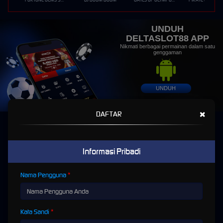
UNDUH
DELTASLOT88 APP
Nikmati berbagai permainan dalam satu
genggaman
UNDUH
PANDUAN INSTALASI
×
DAFTAR
DELTASLOT88: SLOT88 Situs Slot Gacor Resmi Gampang
Menang Hari Ini
Informasi Pribadi
DELTASLOT88: SLOT88
Nama Pengguna
Situs Slot Gacor Resmi
Gampang Menang Hari Ini
Kata Sandi