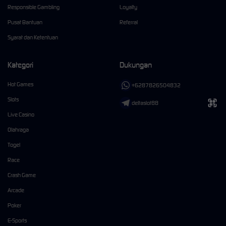
Responsible Gambling
Loyalty
Pusat Bantuan
Referral
Syarat dan Ketentuan
Kategori
Dukungan
Hot Games
+6287826504832
Slots
deltaslot88
Live Casino
Olahraga
Togel
Race
Crash Game
Arcade
Poker
E-Sports